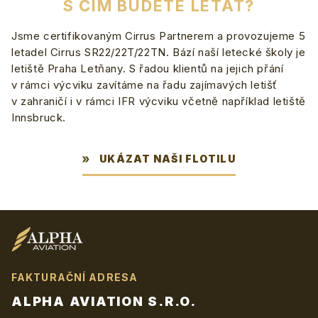
S ČÍM BUDETE LÉTAT?
Jsme certifikovaným Cirrus Partnerem a provozujeme 5
letadel Cirrus SR22/22T/22TN. Bází naší letecké školy je
letiště Praha Letňany. S řadou klientů na jejich přání
v rámci výcviku zavítáme na řadu zajímavých letišť
v zahraničí i v rámci IFR výcviku včetně například letiště
Innsbruck.
UKÁZAT NAŠI FLOTILU
FAKTURAČNÍ ADRESA
ALPHA AVIATION S.R.O.